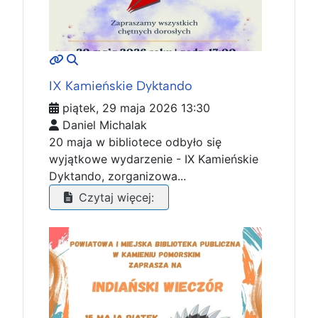
MOD_JTCS_VIEW_ARTICLE_LINK
MOD_JTCS_VIEW_FULL_IMAGE
IX Kamieńskie Dyktando
piątek, 29 maja 2026 13:30
Daniel Michalak
20 maja w bibliotece odbyło się
wyjątkowe wydarzenie - IX Kamieńskie
Dyktando, zorganizowa...
Czytaj więcej: