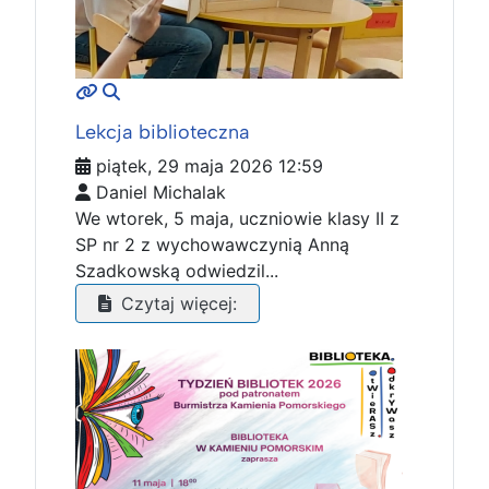
MOD_JTCS_VIEW_ARTICLE_LINK
MOD_JTCS_VIEW_FULL_IMAGE
Lekcja biblioteczna
piątek, 29 maja 2026 12:59
Daniel Michalak
We wtorek, 5 maja, uczniowie klasy II z
SP nr 2 z wychowawczynią Anną
Szadkowską odwiedzil...
Czytaj więcej: