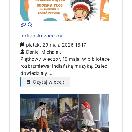
MOD_JTCS_VIEW_ARTICLE_LINK
MOD_JTCS_VIEW_FULL_IMAGE
Indiański wieczór
piątek, 29 maja 2026 13:17
Daniel Michalak
Piątkowy wieczór, 15 maja, w bibliotece
rozbrzmiewał indiańską muzyką. Dzieci
dowiedziały ...
Czytaj więcej: