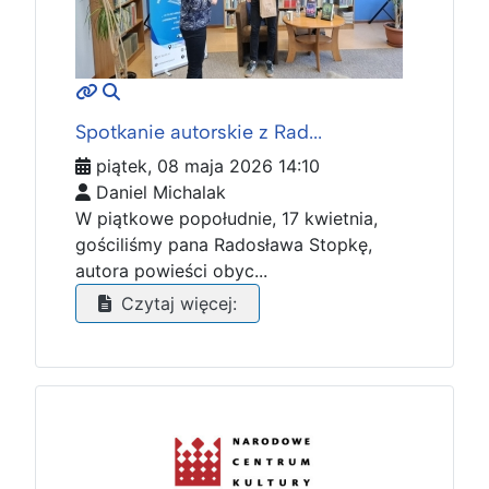
MOD_JTCS_VIEW_ARTICLE_LINK
MOD_JTCS_VIEW_FULL_IMAGE
Spotkanie autorskie z Rad...
piątek, 08 maja 2026 14:10
Daniel Michalak
W piątkowe popołudnie, 17 kwietnia,
gościliśmy pana Radosława Stopkę,
autora powieści obyc...
Czytaj więcej: