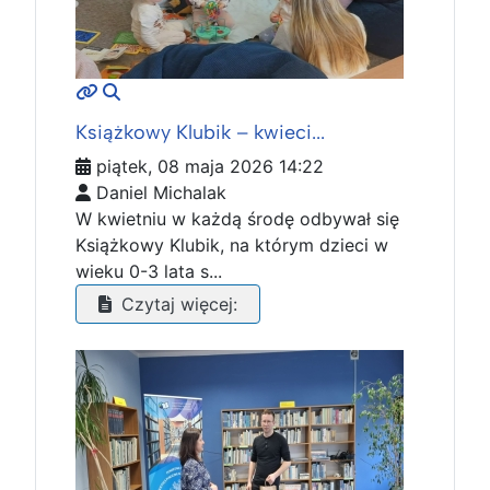
MOD_JTCS_VIEW_ARTICLE_LINK
MOD_JTCS_VIEW_FULL_IMAGE
Książkowy Klubik – kwieci...
piątek, 08 maja 2026 14:22
Daniel Michalak
W kwietniu w każdą środę odbywał się
Książkowy Klubik, na którym dzieci w
wieku 0-3 lata s...
Czytaj więcej: