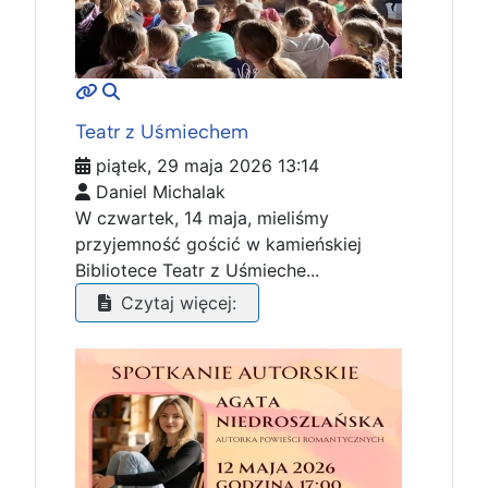
MOD_JTCS_VIEW_ARTICLE_LINK
MOD_JTCS_VIEW_FULL_IMAGE
Teatr z Uśmiechem
piątek, 29 maja 2026 13:14
Daniel Michalak
W czwartek, 14 maja, mieliśmy
przyjemność gościć w kamieńskiej
Bibliotece Teatr z Uśmieche...
Czytaj więcej: