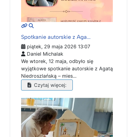
MOD_JTCS_VIEW_ARTICLE_LINK
MOD_JTCS_VIEW_FULL_IMAGE
Spotkanie autorskie z Aga...
piątek, 29 maja 2026 13:07
Daniel Michalak
We wtorek, 12 maja, odbyło się
wyjątkowe spotkanie autorskie z Agatą
Niedroszlańską – mies...
Czytaj więcej: